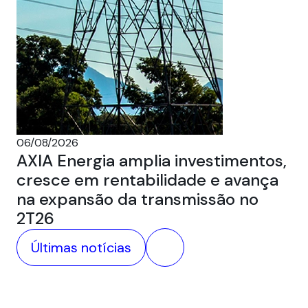
05
Au
ca
06/08/2026
AXIA Energia amplia investimentos,
cresce em rentabilidade e avança
na expansão da transmissão no
2T26
Últimas notícias