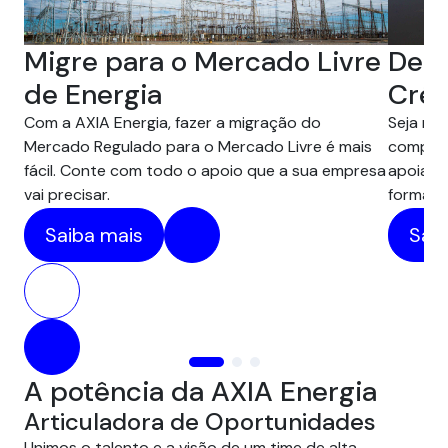
Desc
Migre para o Mercado Livre
Créd
de Energia
Seja na 
Com a AXIA Energia, fazer a migração do
compens
Mercado Regulado para o Mercado Livre é mais
apoiam 
fácil. Conte com todo o apoio que a sua empresa
forma pr
vai precisar.
Saib
Saiba mais
A potência da AXIA Energia
Articuladora de Oportunidades
Unimos o talento e a visão de um time de alta