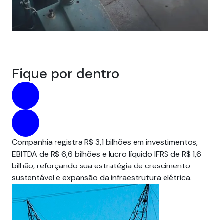
Fique por dentro
Companhia registra R$ 3,1 bilhões em investimentos,
Par
EBITDA de R$ 6,6 bilhões e lucro líquido IFRS de R$ 1,6
pre
bilhão, reforçando sua estratégia de crescimento
um
sustentável e expansão da infraestrutura elétrica.
em