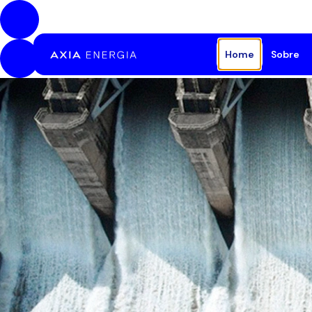
Pular para o Conteúdo principal
Home
Sobre
A E
Est
Bib
Saú
Pat
Fal