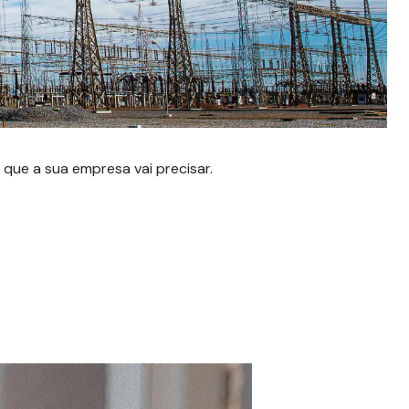
D
Sej
que a sua empresa vai precisar.