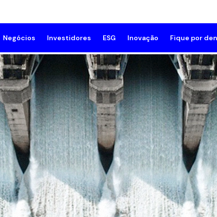
Negócios
Investidores
ESG
Inovação
Fique por den
mpresa
Geração e Transmissão
Meio Ambiente
Innovation Grid
Sala de 
rutura Corporativa
Comprar Energia
Social
Notícias
lioteca de documentos
Compensar Emissões de CO₂
Governança
de e Segurança do Trabalho
Resposta da Demanda
Programa de Compliance
rocínios
Subsidiárias
Gestão ESG
e Conosco
Fornecedores
Relatório Anual de Sustent