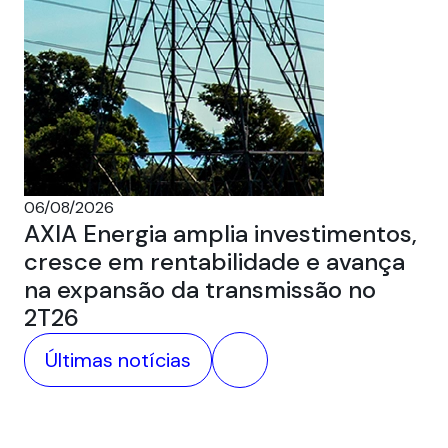
05
Au
ca
06/08/2026
AXIA Energia amplia investimentos,
cresce em rentabilidade e avança
na expansão da transmissão no
2T26
Últimas notícias