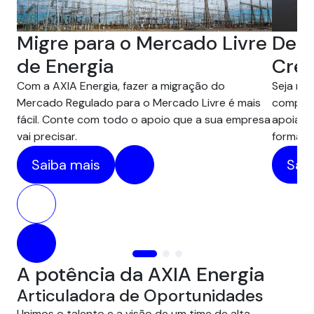
Desc
Migre para o Mercado Livre
Créd
de Energia
Seja na 
Com a AXIA Energia, fazer a migração do
compens
Mercado Regulado para o Mercado Livre é mais
apoiam 
fácil. Conte com todo o apoio que a sua empresa
forma pr
vai precisar.
Saib
Saiba mais
A potência da AXIA Energia
Articuladora de Oportunidades
Unimos o talento e a visão de um time de alta