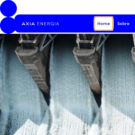
Pular para o Conteúdo principal
Home
Sobre
A E
Est
Bib
Saú
Pat
Fal