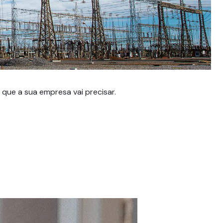
D
Sej
que a sua empresa vai precisar.