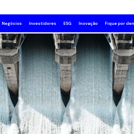
Negócios
Investidores
ESG
Inovação
Fique por den
mpresa
Geração e Transmissão
Meio Ambiente
Innovation Grid
Sala de 
rutura Corporativa
Comprar Energia
Social
Notícias
lioteca de documentos
Compensar Emissões de CO₂
Governança
de e Segurança do Trabalho
Resposta da Demanda
Programa de Compliance
rocínios
Subsidiárias
Gestão ESG
e Conosco
Fornecedores
Relatório Anual de Sustent