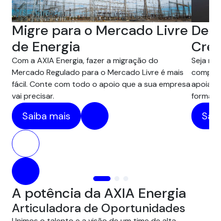
Desc
Migre para o Mercado Livre
Créd
de Energia
Seja na 
Com a AXIA Energia, fazer a migração do
compens
Mercado Regulado para o Mercado Livre é mais
apoiam 
fácil. Conte com todo o apoio que a sua empresa
forma pr
vai precisar.
Saib
Saiba mais
A potência da AXIA Energia
Articuladora de Oportunidades
Unimos o talento e a visão de um time de alta