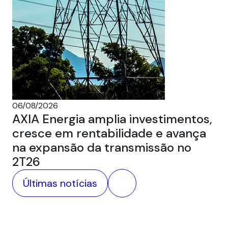
05
Au
ca
06/08/2026
AXIA Energia amplia investimentos,
cresce em rentabilidade e avança
na expansão da transmissão no
2T26
Últimas notícias