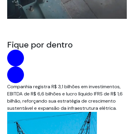
Fique por dentro
Companhia registra R$ 3,1 bilhões em investimentos,
Par
EBITDA de R$ 6,6 bilhões e lucro líquido IFRS de R$ 1,6
pre
bilhão, reforçando sua estratégia de crescimento
um
sustentável e expansão da infraestrutura elétrica.
em