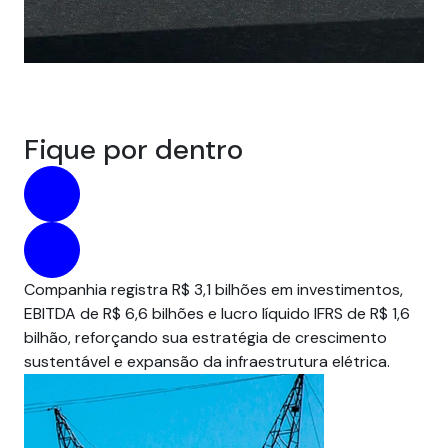
Fique por dentro
Companhia registra R$ 3,1 bilhões em investimentos,
Par
EBITDA de R$ 6,6 bilhões e lucro líquido IFRS de R$ 1,6
pre
bilhão, reforçando sua estratégia de crescimento
um
sustentável e expansão da infraestrutura elétrica.
em