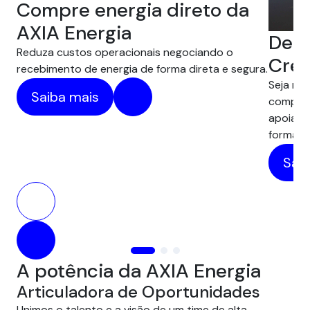
Compre energia direto da
AXIA Energia
Desc
Reduza custos operacionais negociando o
Créd
recebimento de energia de forma direta e segura.
Seja na 
Saiba mais
compens
apoiam 
forma pr
Saib
A potência da AXIA Energia
Articuladora de Oportunidades
Unimos o talento e a visão de um time de alta