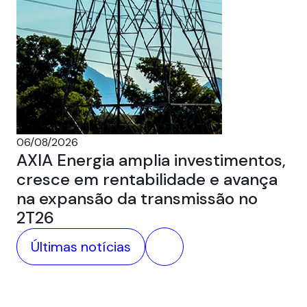
05
Au
ca
06/08/2026
AXIA Energia amplia investimentos,
cresce em rentabilidade e avança
na expansão da transmissão no
2T26
Últimas notícias